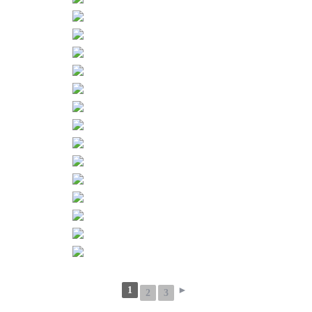
1
►
2
3