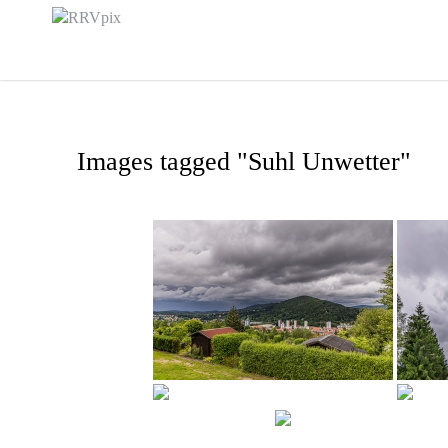
Skip
to
content
Images tagged "Suhl Unwetter"