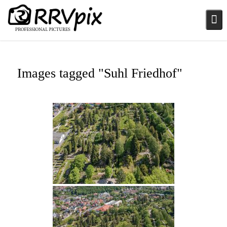
Skip
to
content
Images tagged "Suhl Friedhof"